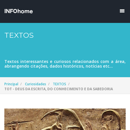
TEXTOS
Textos interessantes e curiosos relacionados com a área,
abrangendo citações, dados históricos, notícias etc...
Principal
Curiosidades
TEXTOS
TOT - DEUS DA ESCRITA, DO CONHECIMENTO E DA SABEDORIA