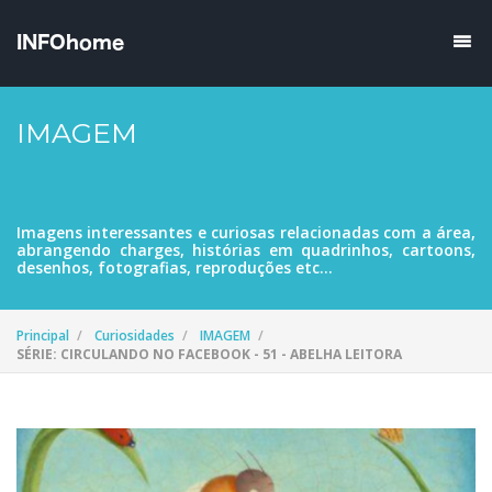
IMAGEM
Imagens interessantes e curiosas relacionadas com a área,
abrangendo charges, histórias em quadrinhos, cartoons,
desenhos, fotografias, reproduções etc...
Principal
Curiosidades
IMAGEM
SÉRIE: CIRCULANDO NO FACEBOOK - 51 - ABELHA LEITORA