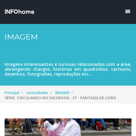
IMAGEM
Imagens interessantes e curiosas relacionadas com a área,
abrangendo charges, histórias em quadrinhos, cartoons,
desenhos, fotografias, reproduções etc...
Principal
Curiosidades
IMAGEM
SÉRIE: CIRCULANDO NO FACEBOOK - 57 - FANTASIA DE LIVRO