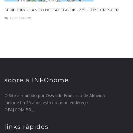
SÉRIE: CIRCULANDO NO FACEBOOK - 229 - LER É CRESCER
1201 Leituras
sobre a INFOhome
O Site é mantido por Oswaldo Francisco de Almeida
Junior e há 25 anos está no ar no endereço
OFAJ.COM.BR...
links rápidos