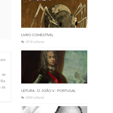
LIVRO COMESTÍVEL
3978 Leituras
ube
l de
lia.
a de
LEITURA - D. JOÃO V - PORTUGAL
3080 Leituras