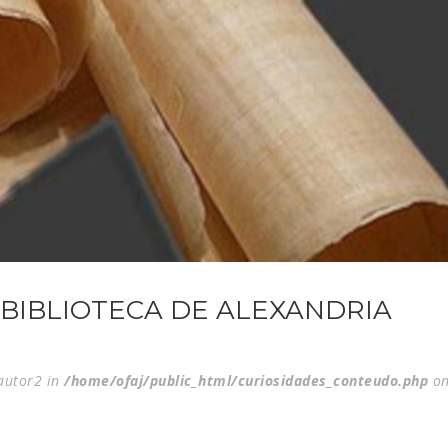
BIBLIOTECA DE ALEXANDRIA
$autor2 in
/home/ofaj/public_html/curiosidades_conteudo.php
on