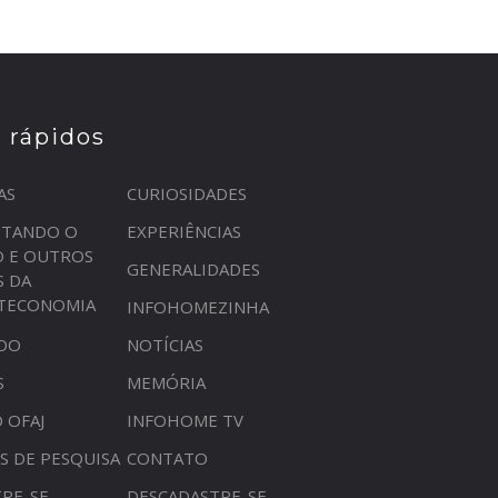
s rápidos
AS
CURIOSIDADES
STANDO O
EXPERIÊNCIAS
O E OUTROS
GENERALIDADES
S DA
OTECONOMIA
INFOHOMEZINHA
DO
NOTÍCIAS
S
MEMÓRIA
 OFAJ
INFOHOME TV
S DE PESQUISA
CONTATO
RE-SE
DESCADASTRE-SE