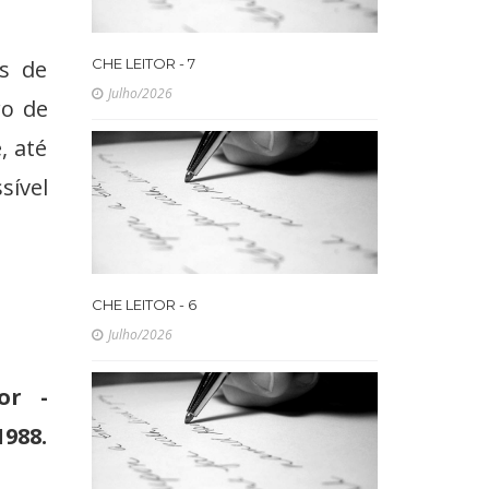
s de
CHE LEITOR - 7
Julho/2026
ro de
, até
sível
CHE LEITOR - 6
Julho/2026
or -
988.