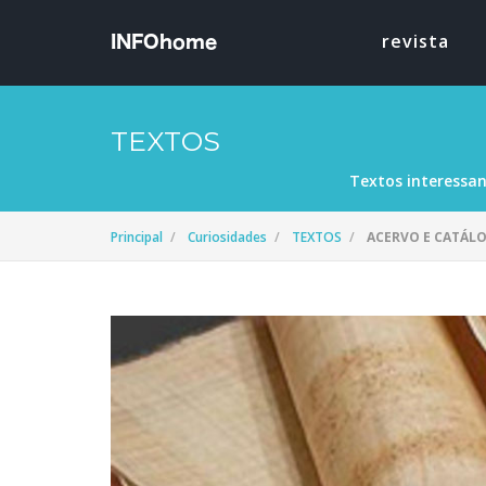
revista
TEXTOS
Textos interessan
Principal
Curiosidades
TEXTOS
ACERVO E CATÁLO