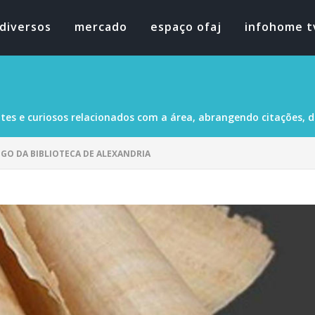
diversos
mercado
espaço ofaj
infohome t
tes e curiosos relacionados com a área, abrangendo citações, dad
GO DA BIBLIOTECA DE ALEXANDRIA