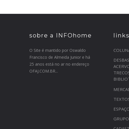
sobre a INFOhome
link
COLUN
O Site é mantido por Oswaldo
Francisco de Almeida Junior e há
DESBA
25 anos está no ar no endereço
ACERV
OFAJ.COM.BR...
TRECO
BIBLI
MERCA
TEXTO
ESPAÇO
GRUPO
CADAST