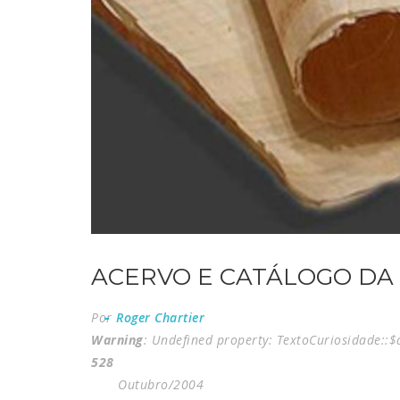
ACERVO E CATÁLOGO DA 
Por
Roger Chartier
Warning
: Undefined property: TextoCuriosidade::
528
Outubro/2004