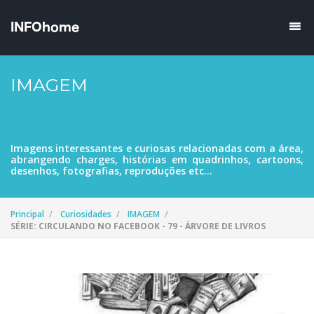
IMAGEM
Imagens interessantes e curiosas relacionadas com a área,
abrangendo charges, histórias em quadrinhos, cartoons,
desenhos, fotografias, reproduções etc...
Principal
Curiosidades
IMAGEM
SÉRIE: CIRCULANDO NO FACEBOOK - 79 - ÁRVORE DE LIVROS