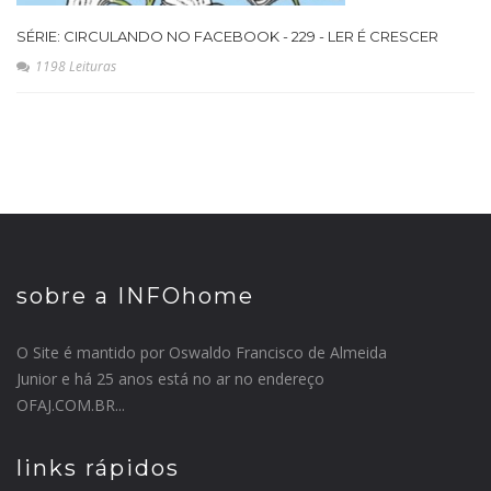
SÉRIE: CIRCULANDO NO FACEBOOK - 229 - LER É CRESCER
1198 Leituras
sobre a INFOhome
O Site é mantido por Oswaldo Francisco de Almeida
Junior e há 25 anos está no ar no endereço
OFAJ.COM.BR...
links rápidos