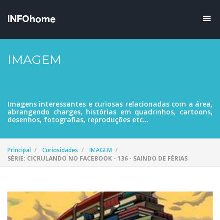
IMAGEM
Imagens interessantes e curiosas relacionadas com a área,
abrangendo charges, histórias em quadrinhos, cartoons,
desenhos, fotografias, reproduções etc...
Principal
Curiosidades
IMAGEM
SÉRIE: CICRULANDO NO FACEBOOK - 136 - SAINDO DE FÉRIAS