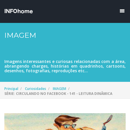
IMAGEM
Imagens interessantes e curiosas relacionadas com a área,
abrangendo charges, histórias em quadrinhos, cartoons,
desenhos, fotografias, reproduções etc...
Principal
Curiosidades
IMAGEM
SÉRIE: CIRCULANDO NO FACEBOOK - 141 - LEITURA DINÂMICA