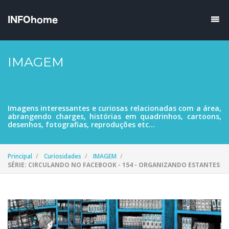
IMAGEM
Imagens interessantes e curiosas relacionadas com a área,
abrangendo charges, histórias em quadrinhos, cartoons,
desenhos, fotografias, reproduções etc...
Principal
Curiosidades
IMAGEM
SÉRIE: CIRCULANDO NO FACEBOOK - 154 - ORGANIZANDO ESTANTES