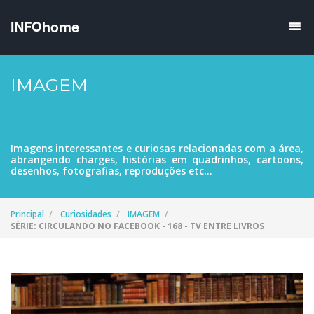
IMAGEM
Imagens interessantes e curiosas relacionadas com a área,
abrangendo charges, histórias em quadrinhos, cartoons,
desenhos, fotografias, reproduções etc...
Principal
Curiosidades
IMAGEM
SÉRIE: CIRCULANDO NO FACEBOOK - 168 - TV ENTRE LIVROS