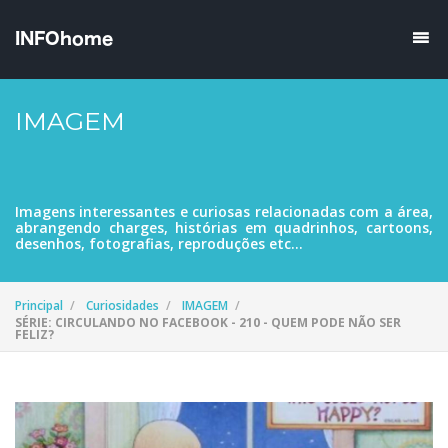
IMAGEM
Imagens interessantes e curiosas relacionadas com a área,
abrangendo charges, histórias em quadrinhos, cartoons,
desenhos, fotografias, reproduções etc...
Principal
Curiosidades
IMAGEM
SÉRIE: CIRCULANDO NO FACEBOOK - 210 - QUEM PODE NÃO SER
FELIZ?