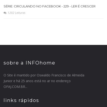
SÉRIE: CIRCULANDO NO FACEBOOK - 229 - LER É CRESCER
1202 Leituras
sobre a INFOhome
O Site é mantido por Oswaldo Francisco de Almeida
Junior e há 25 anos está no ar no endereço
OFAJ.COM.BR...
links rápidos