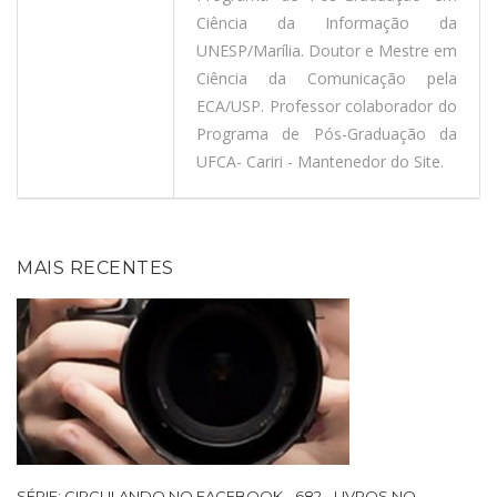
Ciência da Informação da
UNESP/Marília. Doutor e Mestre em
Ciência da Comunicação pela
ECA/USP. Professor colaborador do
Programa de Pós-Graduação da
UFCA- Cariri - Mantenedor do Site.
MAIS RECENTES
SÉRIE: CIRCULANDO NO FACEBOOK - 682 - LIVROS NO