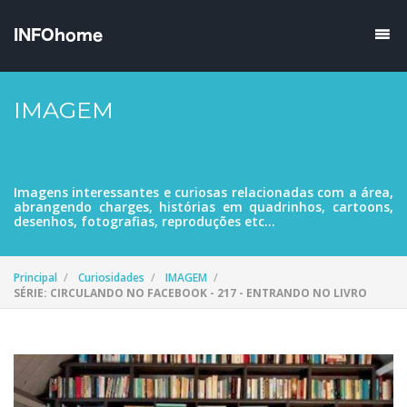
IMAGEM
Imagens interessantes e curiosas relacionadas com a área,
abrangendo charges, histórias em quadrinhos, cartoons,
desenhos, fotografias, reproduções etc...
Principal
Curiosidades
IMAGEM
SÉRIE: CIRCULANDO NO FACEBOOK - 217 - ENTRANDO NO LIVRO