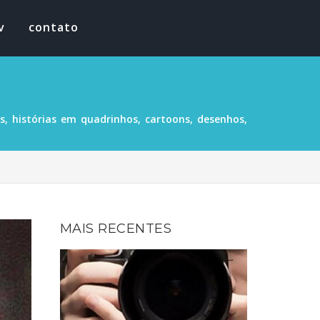
v
contato
, histórias em quadrinhos, cartoons, desenhos,
MAIS RECENTES