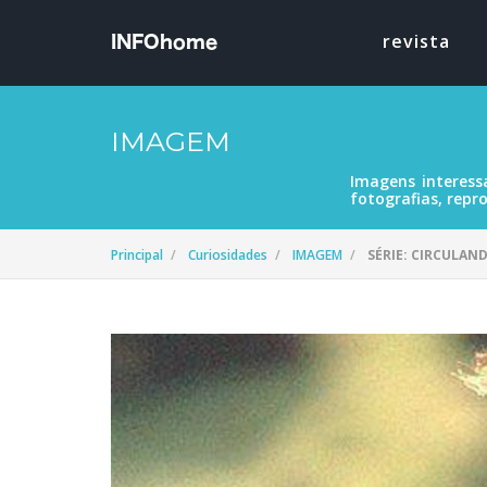
revista
IMAGEM
Imagens interess
fotografias, repro
Principal
Curiosidades
IMAGEM
SÉRIE: CIRCULAN