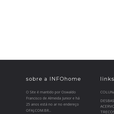
sobre a INFOhome
link
COLUN
O Site é mantido por Oswaldo
Francisco de Almeida Junior e há
DESBA
25 anos está no ar no endereço
ACERV
OFAJ.COM.BR...
TRECO