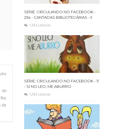
SÉRIE: CIRCULANDO NO FACEBOOK -
254 - CANTADAS BIBLIOTECÁRIAS - II
1343 Leituras
ube
SÉRIE: CIRCULANDO NO FACEBOOK - 11
- SI NO LEO, ME ABURRO
l de
1204 Leituras
lia.
a de