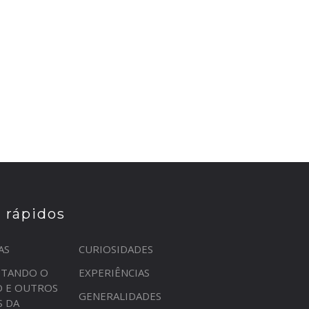
s rápidos
AS
CURIOSIDADES
STANDO O
EXPERIÊNCIAS
O E OUTROS
GENERALIDADES
S DA