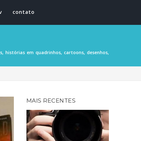
v
contato
, histórias em quadrinhos, cartoons, desenhos,
MAIS RECENTES