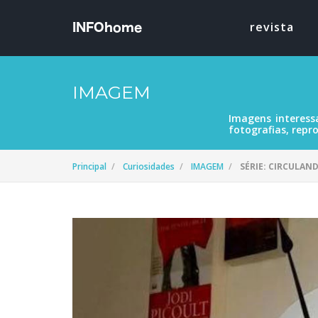
revista
IMAGEM
Imagens interess
fotografias, repro
Principal
Curiosidades
IMAGEM
SÉRIE: CIRCULAND