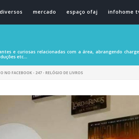
diversos
mercado
espaço ofaj
infohome t
antes e curiosas relacionadas com a área, abrangendo charges
duções etc...
O NO FACEBOOK - 247 - RELÓGIO DE LIVROS