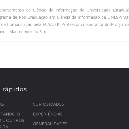
epartamento de Ciência da Informação da Universidade Estadua
ograma de Pós-Graduação em Ciência da Informação da UNESP/Marí
a da Comunicação pela ECA/USP. Professor colaborador do Program
iri - Mantenedor do Site.
s rápidos
AS
CURIOSIDADES
STANDO O
EXPERIÊNCIAS
O E OUTROS
GENERALIDADES
S DA