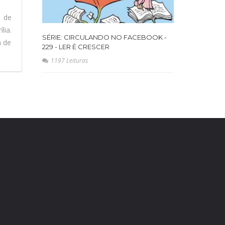
l de
lia.
SÉRIE: CIRCULANDO NO FACEBOOK -
a de
229 - LER É CRESCER
1197 Leituras