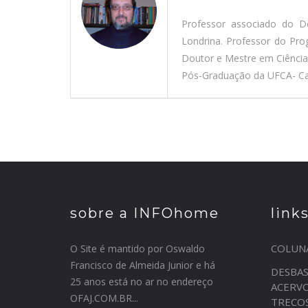
Professor associado do D
Londrina. Professor do Pr
Doutor e Mestre em Ciênci
Pós-Graduação da UFCA- Car
sobre a INFOhome
link
COLUN
O Site é mantido por Oswaldo
Francisco de Almeida Junior e há
DESBA
25 anos está no ar no endereço
ACERV
OFAJ.COM.BR...
TRECO