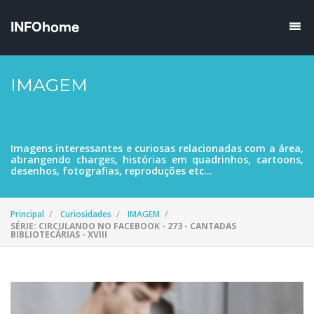
IMAGEM
Imagens interessantes e curiosas relacionadas com a área,
abrangendo charges, histórias em quadrinhos, cartoons,
desenhos, fotografias, reproduções etc...
Principal
Curiosidades
IMAGEM
SÉRIE: CIRCULANDO NO FACEBOOK - 273 - CANTADAS
BIBLIOTECÁRIAS - XVIII