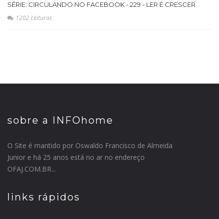
SÉRIE: CIRCULANDO NO FACEBOOK - 229 - LER É CRESCER
1202 Leituras
sobre a INFOhome
O Site é mantido por Oswaldo Francisco de Almeida
Junior e há 25 anos está no ar no endereço
OFAJ.COM.BR...
links rápidos