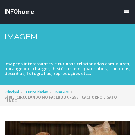
IMAGEM
Imagens interessantes e curiosas relacionadas com a área,
abrangendo charges, histórias em quadrinhos, cartoons,
desenhos, fotografias, reproduções etc...
Principal
Curiosidades
IMAGEM
SÉRIE: CIRCULANDO NO FACEBOOK - 295 - CACHORRO E GATO
LENDO