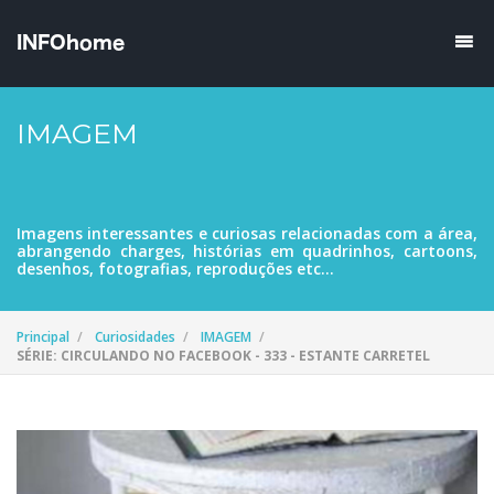
IMAGEM
Imagens interessantes e curiosas relacionadas com a área,
abrangendo charges, histórias em quadrinhos, cartoons,
desenhos, fotografias, reproduções etc...
Principal
Curiosidades
IMAGEM
SÉRIE: CIRCULANDO NO FACEBOOK - 333 - ESTANTE CARRETEL