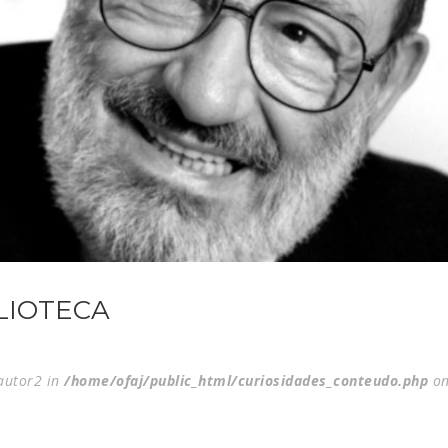
LIOTECA
$autor2 in
/home/ofaj/public_html/curiosidades_conteudo.php
on