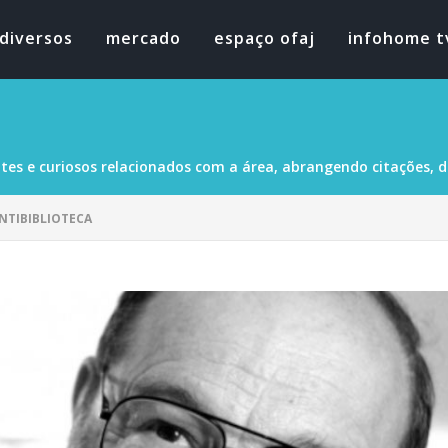
diversos
mercado
espaço ofaj
infohome t
tes e curiosos relacionados com a área, abrangendo citações, dad
NTIBIBLIOTECA