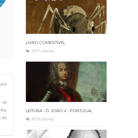
LIVRO COMESTÍVEL
3977 Leituras
ube
l de
lia.
LEITURA - D. JOÃO V - PORTUGAL
a de
3078 Leituras