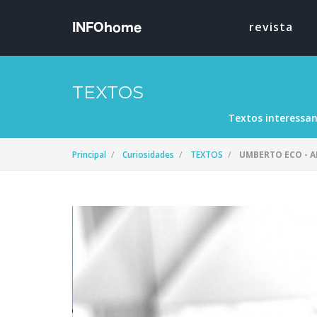
revista
TEXTOS
Textos interessan
Principal
Curiosidades
TEXTOS
UMBERTO ECO - A