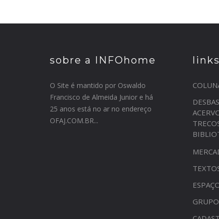
sobre a INFOhome
link
COLUN
O Site é mantido por Oswaldo
Francisco de Almeida Junior e há
DESBA
25 anos está no ar no endereço
ACERV
OFAJ.COM.BR...
TRECO
BIBLI
MERCA
TEXTO
ESPAÇO
GRUPO
CADAST