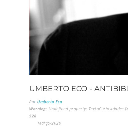
UMBERTO ECO - ANTIBIB
Por
Umberto Eco
Warning
: Undefined property: TextoCuriosidade::
528
Março/2020