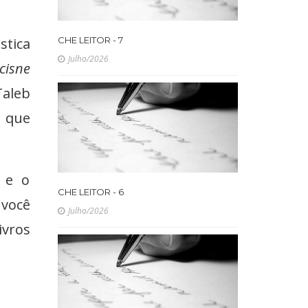
stica
CHE LEITOR - 7
Julho/2026
 cisne
Taleb
m que
e e o
CHE LEITOR - 6
você
Julho/2026
ivros