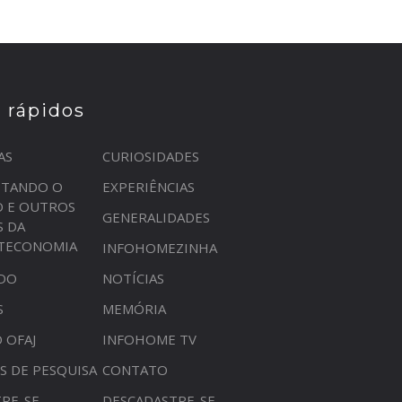
s rápidos
AS
CURIOSIDADES
STANDO O
EXPERIÊNCIAS
O E OUTROS
GENERALIDADES
S DA
OTECONOMIA
INFOHOMEZINHA
DO
NOTÍCIAS
S
MEMÓRIA
 OFAJ
INFOHOME TV
S DE PESQUISA
CONTATO
RE-SE
DESCADASTRE-SE