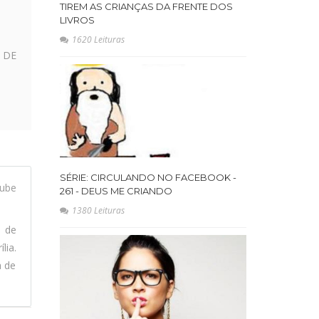
TIREM AS CRIANÇAS DA FRENTE DOS
LIVROS
1620 Leituras
 DE
SÉRIE: CIRCULANDO NO FACEBOOK -
ube
261 - DEUS ME CRIANDO
1380 Leituras
l de
lia.
a de