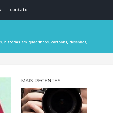
v
contato
, histórias em quadrinhos, cartoons, desenhos,
MAIS RECENTES