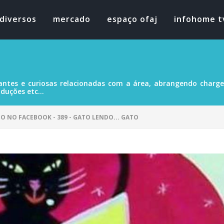
diversos
mercado
espaço ofaj
infohome t
antes e curiosas relacionadas com a área, abrangendo charges
duções etc...
DO NO FACEBOOK - 389 - GATO LENDO... GATO