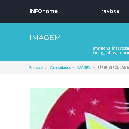
revista
IMAGEM
Imagens interess
fotografias, repro
Principal
Curiosidades
IMAGEM
SÉRIE: CIRCULAN