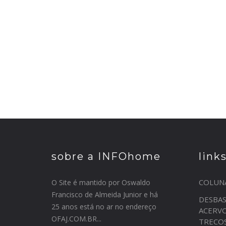
sobre a INFOhome
link
COLUN
O Site é mantido por Oswaldo
Francisco de Almeida Junior e há
DESBA
25 anos está no ar no endereço
ACERV
OFAJ.COM.BR...
TRECO