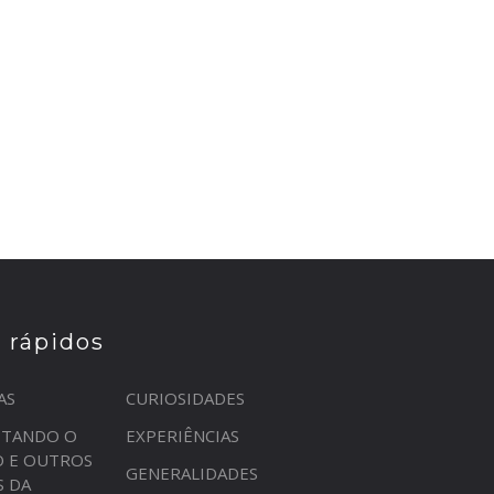
s rápidos
AS
CURIOSIDADES
STANDO O
EXPERIÊNCIAS
O E OUTROS
GENERALIDADES
S DA