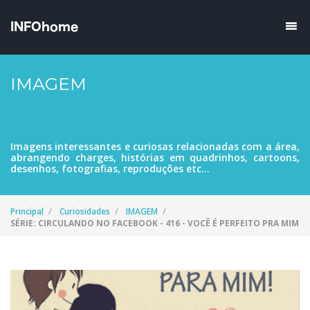
IMAGEM
Imagens interessantes e curiosas relacionadas com a área,
abrangendo charges, histórias em quadrinhos, cartoons,
desenhos, fotografias, reproduções etc...
Principal
Curiosidades
IMAGEM
SÉRIE: CIRCULANDO NO FACEBOOK - 416 - VOCÊ É PERFEITO PRA MIM