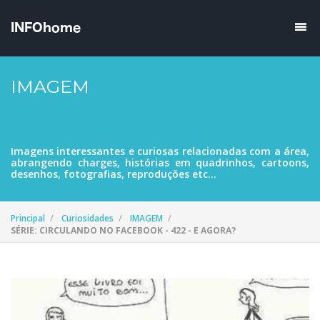
IMAGEM
Imagens interessantes e curiosas relacionadas com a área,
abrangendo charges, histórias em quadrinhos, cartoons,
desenhos, fotografias, reproduções etc...
Principal
Curiosidades
IMAGEM
SÉRIE: CIRCULANDO NO FACEBOOK - 422 - E AGORA?