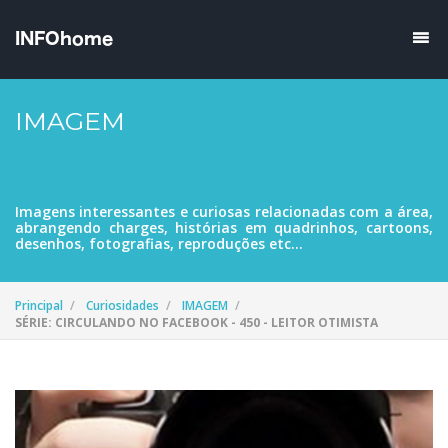
IMAGEM
Imagens interessantes e curiosas relacionadas com a área,
abrangendo charges, histórias em quadrinhos, cartoons,
desenhos, fotografias, reproduções etc...
Principal
Curiosidades
IMAGEM
SÉRIE: CIRCULANDO NO FACEBOOK - 450 - LEITOR OTIMISTA