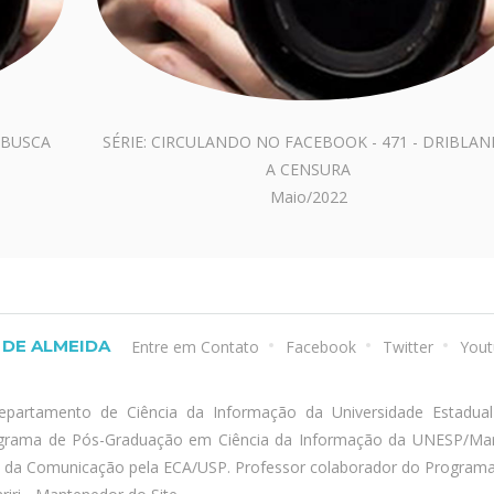
 BUSCA
SÉRIE: CIRCULANDO NO FACEBOOK - 471 - DRIBLA
A CENSURA
Maio/2022
DE ALMEIDA
Entre em Contato
Facebook
Twitter
Yout
epartamento de Ciência da Informação da Universidade Estadua
ograma de Pós-Graduação em Ciência da Informação da UNESP/Marí
a da Comunicação pela ECA/USP. Professor colaborador do Program