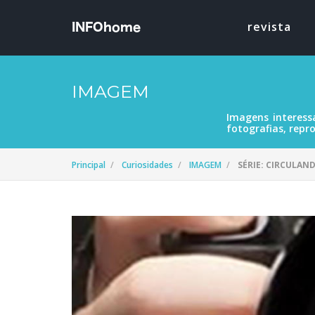
revista
IMAGEM
Imagens interess
fotografias, repro
Principal
Curiosidades
IMAGEM
SÉRIE: CIRCULAN