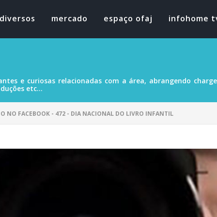
diversos
mercado
espaço ofaj
infohome t
antes e curiosas relacionadas com a área, abrangendo charges
duções etc...
DO NO FACEBOOK - 472 - DIA NACIONAL DO LIVRO INFANTIL