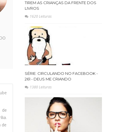
TIREM AS CRIANÇAS DA FRENTE DOS
LIVROS
1620 Leituras
NDO
SÉRIE: CIRCULANDO NO FACEBOOK -
261 - DEUS ME CRIANDO
1380 Leituras
ube
l de
lia.
a de