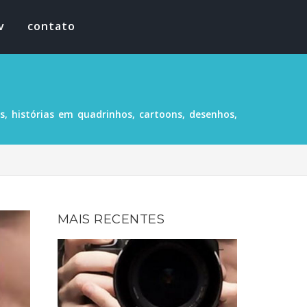
v
contato
, histórias em quadrinhos, cartoons, desenhos,
MAIS RECENTES