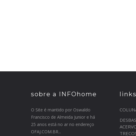
sobre a INFOhome
link
COLUN
O Site é mantido por Oswaldo
Francisco de Almeida Junior e há
DESBA
25 anos está no ar no endereço
ACERV
OFAJ.COM.BR...
TRECO