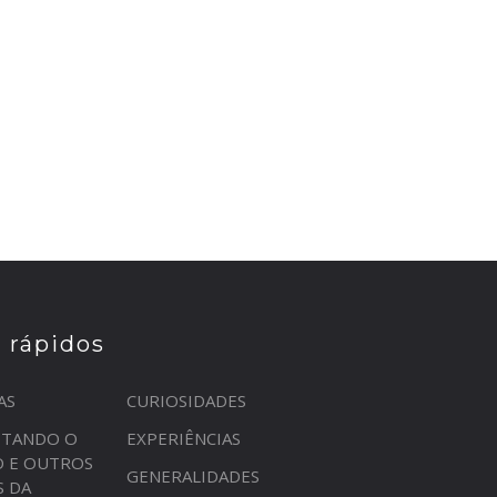
s rápidos
AS
CURIOSIDADES
STANDO O
EXPERIÊNCIAS
O E OUTROS
GENERALIDADES
S DA