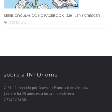
SÉRIE: CIRCULANDO NO FACEBOOK - 229 - LER É CRESCER
1202 Leituras
sobre a INFOhome
O Site é mantido por Oswaldo Francisco de Almeida
Junior e há 25 anos está no ar no endereço
OFAJ.COM.BR...