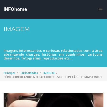
IMAGEM
Imagens interessantes e curiosas relacionadas com a área,
abrangendo charges, histórias em quadrinhos, cartoons,
desenhos, fotografias, reproduções etc...
Principal
Curiosidades
IMAGEM
SÉRIE: CIRCULANDO NO FACEBOOK - 509 - ESPETÁCULO MAIS LINDO