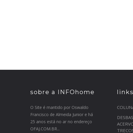
sobre a INFOhome
link
COLUN
O Site é mantido por Oswaldo
Francisco de Almeida Junior e há
DESBA
25 anos está no ar no endereço
ACERV
OFAJ.COM.BR...
TRECO