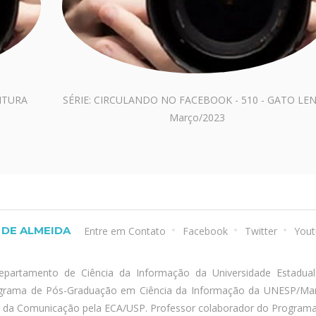
EITURA
SÉRIE: CIRCULANDO NO FACEBOOK - 510 - GATO LE
Março/2023
DE ALMEIDA
Entre em Contato
Facebook
Twitter
Yout
epartamento de Ciência da Informação da Universidade Estadua
ograma de Pós-Graduação em Ciência da Informação da UNESP/Marí
a da Comunicação pela ECA/USP. Professor colaborador do Program