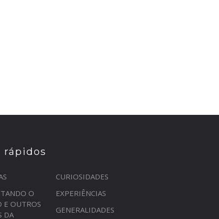
s rápidos
AS
CURIOSIDADES
STANDO O
EXPERIÊNCIAS
O E OUTROS
GENERALIDADES
S DA