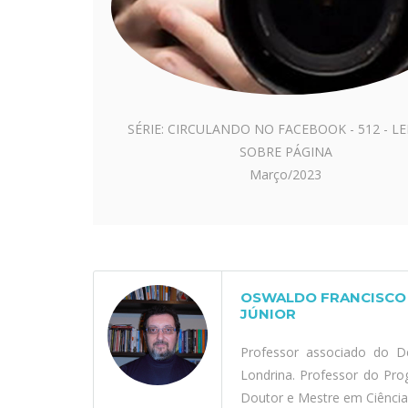
SÉRIE: CIRCULANDO NO FACEBOOK - 512 - L
SOBRE PÁGINA
Março/2023
OSWALDO FRANCISCO 
JÚNIOR
Professor associado do D
Londrina. Professor do Pr
Doutor e Mestre em Ciênci