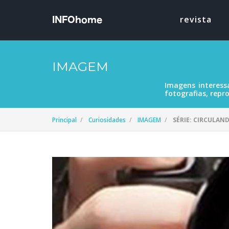
revista
IMAGEM
Imagens interess
fotografias, repro
Principal
Curiosidades
IMAGEM
SÉRIE: CIRCULAN