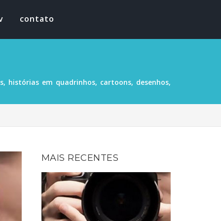
v
contato
, histórias em quadrinhos, cartoons, desenhos,
MAIS RECENTES