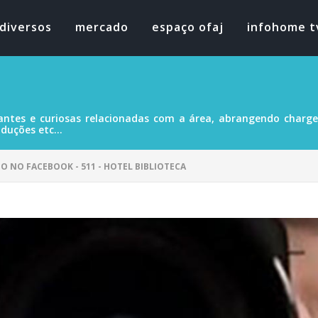
diversos
mercado
espaço ofaj
infohome t
antes e curiosas relacionadas com a área, abrangendo charges
duções etc...
DO NO FACEBOOK - 511 - HOTEL BIBLIOTECA