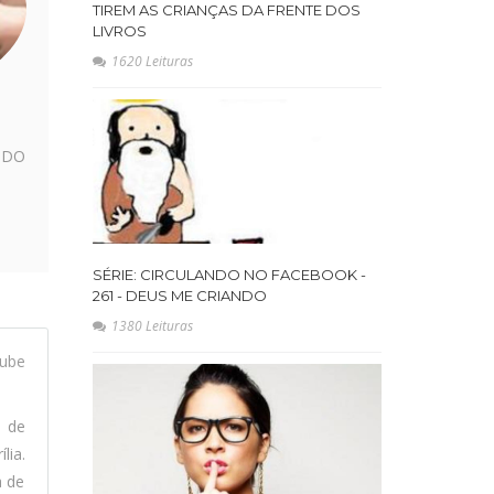
TIREM AS CRIANÇAS DA FRENTE DOS
LIVROS
1620 Leituras
NDO
SÉRIE: CIRCULANDO NO FACEBOOK -
261 - DEUS ME CRIANDO
1380 Leituras
ube
l de
lia.
a de