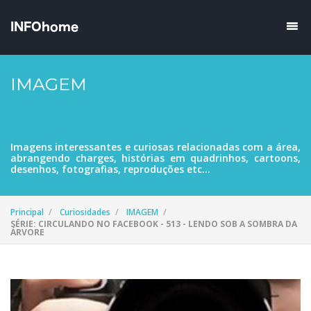
IMAGEM
Imagens interessantes e curiosas relacionadas com a área,
abrangendo charges, histórias em quadrinhos, cartoons,
desenhos, fotografias, reproduções etc...
Principal
Curiosidades
IMAGEM
SÉRIE: CIRCULANDO NO FACEBOOK - 513 - LENDO SOB A SOMBRA DA
ÁRVORE