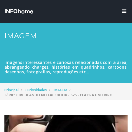
IMAGEM
Imagens interessantes e curiosas relacionadas com a área,
abrangendo charges, histórias em quadrinhos, cartoons,
desenhos, fotografias, reproduções etc...
Principal
Curiosidades
IMAGEM
SÉRIE: CIRCULANDO NO FACEBOOK - 525 - ELA ERA UM LIVRO