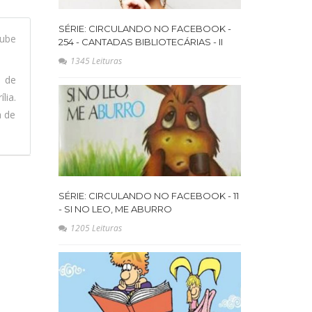
SÉRIE: CIRCULANDO NO FACEBOOK -
ube
254 - CANTADAS BIBLIOTECÁRIAS - II
1345 Leituras
l de
lia.
a de
SÉRIE: CIRCULANDO NO FACEBOOK - 11
- SI NO LEO, ME ABURRO
1205 Leituras