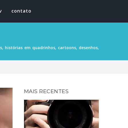
v
contato
, histórias em quadrinhos, cartoons, desenhos,
MAIS RECENTES