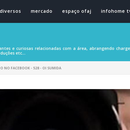
diversos
mercado
espaço ofaj
infohome t
antes e curiosas relacionadas com a área, abrangendo charges
duções etc...
O NO FACEBOOK - 528 - OI SUMIDA