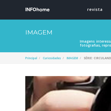
revista
IMAGEM
Imagens interess
fotografias, repro
Principal
Curiosidades
IMAGEM
SÉRIE: CIRCULAND