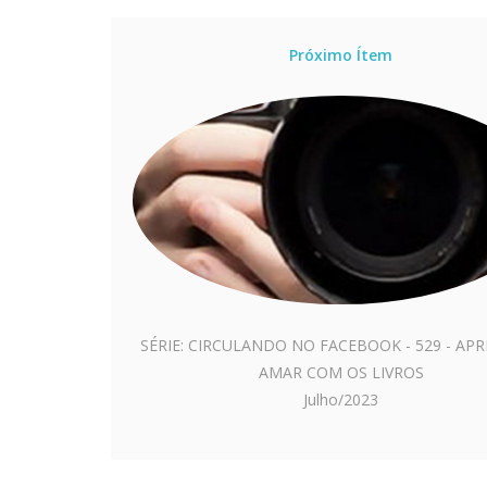
Próximo Ítem
SÉRIE: CIRCULANDO NO FACEBOOK - 529 - AP
AMAR COM OS LIVROS
Julho/2023