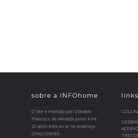
sobre a INFOhome
link
COLUN
O Site é mantido por Oswaldo
Francisco de Almeida Junior e há
DESBA
25 anos está no ar no endereço
ACERV
OFAJ.COM.BR...
TRECO