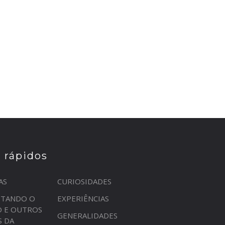
s rápidos
AS
CURIOSIDADES
STANDO O
EXPERIÊNCIAS
O E OUTROS
GENERALIDADES
S DA