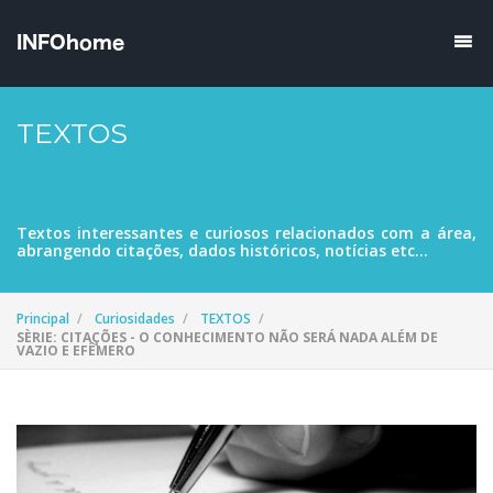
TEXTOS
Textos interessantes e curiosos relacionados com a área,
abrangendo citações, dados históricos, notícias etc...
Principal
Curiosidades
TEXTOS
SÈRIE: CITAÇÕES - O CONHECIMENTO NÃO SERÁ NADA ALÉM DE
VAZIO E EFÊMERO