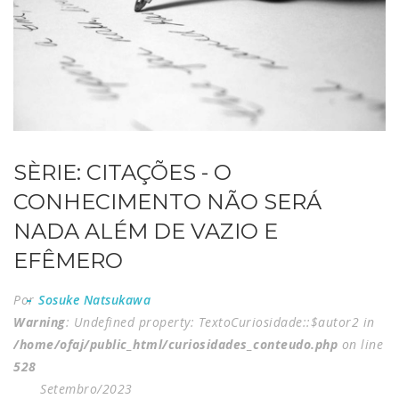
SÈRIE: CITAÇÕES - O
CONHECIMENTO NÃO SERÁ
NADA ALÉM DE VAZIO E
EFÊMERO
Por
Sosuke Natsukawa
Warning
: Undefined property: TextoCuriosidade::$autor2 in
/home/ofaj/public_html/curiosidades_conteudo.php
on line
528
Setembro/2023