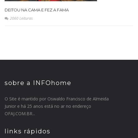
DEITOU NA CAMA E FEZ A FAMA
2060 Leituras
sobre a INFOhome
O Site é mantido por Oswaldo Francisco de Almeida
Junior e há 25 anos está no ar no endereço
OFAJ.COM.BR...
links rápidos