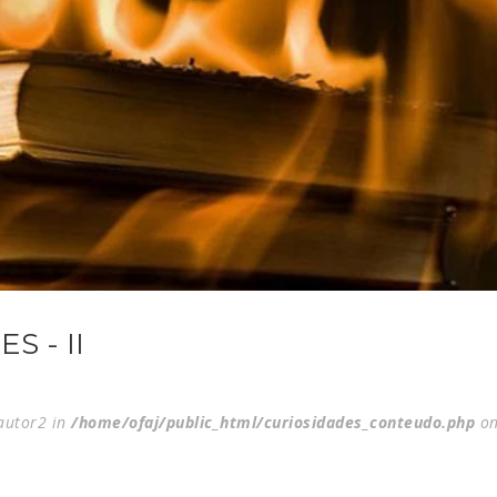
S - II
$autor2 in
/home/ofaj/public_html/curiosidades_conteudo.php
on