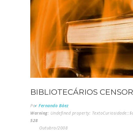
BIBLIOTECÁRIOS CENSORE
Por
Fernando Báez
Warning
: Undefined property: TextoCuriosidade::
528
Outubro/2008