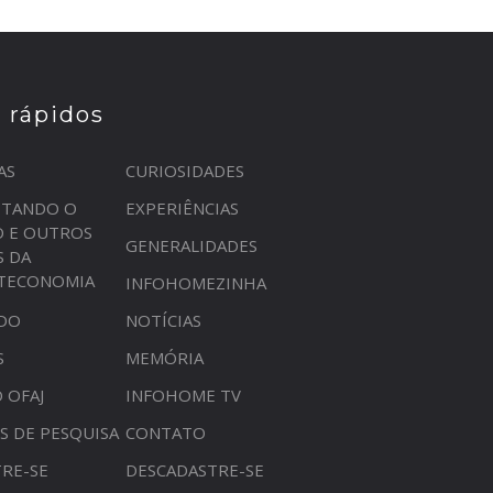
s rápidos
AS
CURIOSIDADES
STANDO O
EXPERIÊNCIAS
O E OUTROS
GENERALIDADES
S DA
OTECONOMIA
INFOHOMEZINHA
DO
NOTÍCIAS
S
MEMÓRIA
 OFAJ
INFOHOME TV
S DE PESQUISA
CONTATO
RE-SE
DESCADASTRE-SE