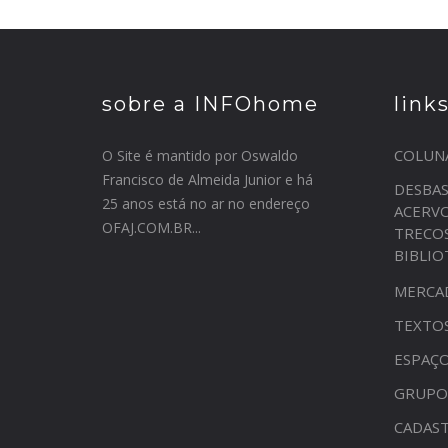
sobre a INFOhome
link
COLUN
O Site é mantido por Oswaldo
Francisco de Almeida Junior e há
DESBA
25 anos está no ar no endereço
ACERV
OFAJ.COM.BR...
TRECO
BIBLI
MERCA
TEXTO
ESPAÇO
GRUPO
CADAST