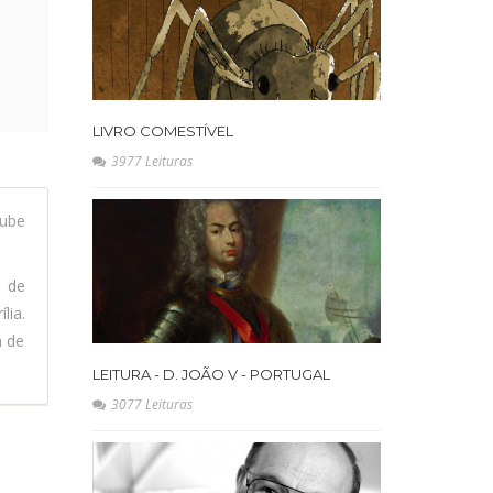
LIVRO COMESTÍVEL
3977 Leituras
ube
l de
lia.
a de
LEITURA - D. JOÃO V - PORTUGAL
3077 Leituras