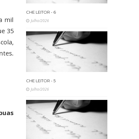
CHE LEITOR - 6
a mil
Julho/2026
ue 35
cola,
ntes.
CHE LEITOR - 5
Julho/2026
ábuas