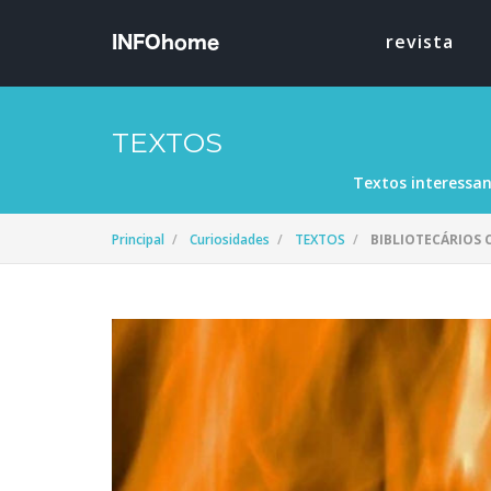
revista
TEXTOS
Textos interessan
Principal
Curiosidades
TEXTOS
BIBLIOTECÁRIOS C