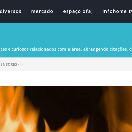
diversos
mercado
espaço ofaj
infohome t
tes e curiosos relacionados com a área, abrangendo citações, dad
ENSORES - II