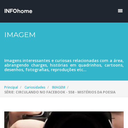
IMAGEM
Imagens interessantes e curiosas relacionadas com a área,
abrangendo charges, histórias em quadrinhos, cartoons,
desenhos, fotografias, reproduções etc...
Principal
Curiosidades
IMAGEM
SÉRIE: CIRCULANDO NO FACEBOOK - 558 - MISTÉRIOS DA POESIA