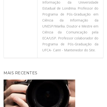
Informação da Universidade
Estadual de Londrina. Professor do
Programa de Pós-Graduação em
Ciência da Informação da
UNESP/Marília. Doutor e Mestre em
Ciência da Comunicação pela
ECA/USP. Professor colaborador do
Programa de Pós-Graduação da
UFCA- Cariri - Mantenedor do Site.
MAIS RECENTES