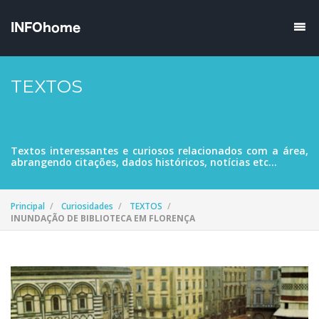
TEXTOS
Textos interessantes e curiosos relacionados com a área,
abrangendo citações, dados históricos, notícias etc...
Principal
Curiosidades
TEXTOS
INUNDAÇÃO DE BIBLIOTECA EM FLORENÇA