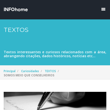
TEXTOS
Textos interessantes e curiosos relacionados com a área,
abrangendo citações, dados históricos, notícias etc...
Principal
Curiosidades
TEXTOS
SOMOS MEIO QUE CONSELHEIROS