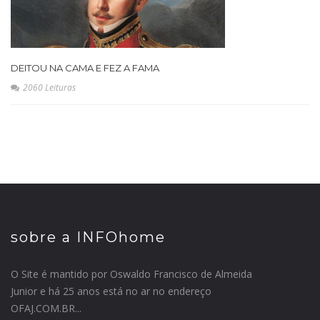
DEITOU NA CAMA E FEZ A FAMA
2060 Leituras
sobre a INFOhome
O Site é mantido por Oswaldo Francisco de Almeida
Junior e há 25 anos está no ar no endereço
OFAJ.COM.BR...