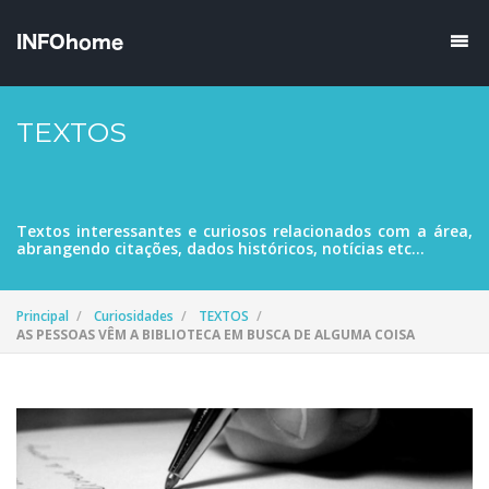
TEXTOS
Textos interessantes e curiosos relacionados com a área,
abrangendo citações, dados históricos, notícias etc...
Principal
Curiosidades
TEXTOS
AS PESSOAS VÊM A BIBLIOTECA EM BUSCA DE ALGUMA COISA