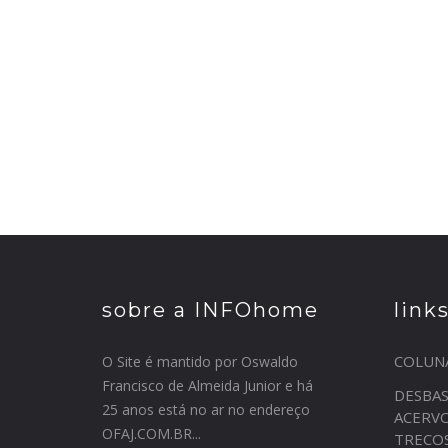
sobre a INFOhome
link
COLUN
O Site é mantido por Oswaldo
Francisco de Almeida Junior e há
DESBA
25 anos está no ar no endereço
ACERV
OFAJ.COM.BR...
TRECO