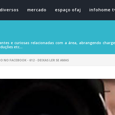
diversos
mercado
espaço ofaj
infohome t
antes e curiosas relacionadas com a área, abrangendo charges
duções etc...
O NO FACEBOOK - 612 - DEIXAS LER SE AMAS