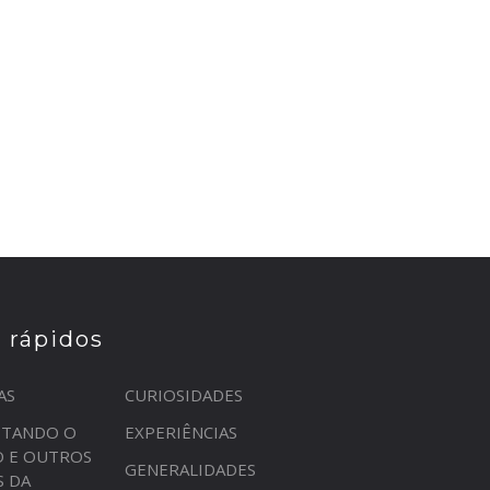
s rápidos
AS
CURIOSIDADES
STANDO O
EXPERIÊNCIAS
O E OUTROS
GENERALIDADES
S DA