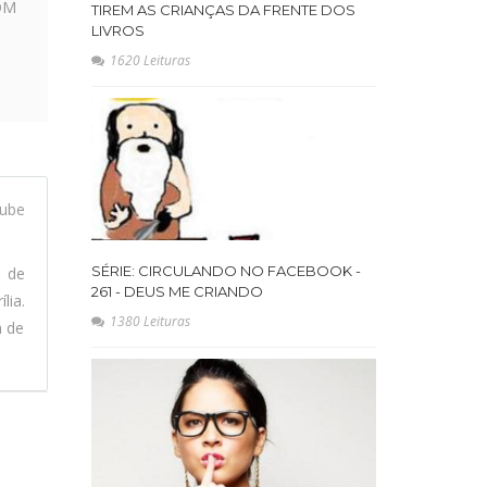
OM
TIREM AS CRIANÇAS DA FRENTE DOS
LIVROS
1620 Leituras
ube
SÉRIE: CIRCULANDO NO FACEBOOK -
l de
261 - DEUS ME CRIANDO
lia.
1380 Leituras
a de