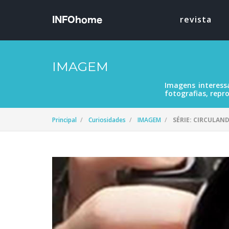
revista
IMAGEM
Imagens interess
fotografias, repro
Principal
Curiosidades
IMAGEM
SÉRIE: CIRCULAND