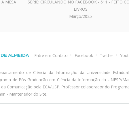
A A MESA
SÉRIE: CIRCULANDO NO FACEBOOK - 611 - FEITO C
LIVROS
Março/2025
DE ALMEIDA
Entre em Contato
Facebook
Twitter
Yout
epartamento de Ciência da Informação da Universidade Estadua
ograma de Pós-Graduação em Ciência da Informação da UNESP/Marí
a da Comunicação pela ECA/USP. Professor colaborador do Program
iri - Mantenedor do Site.