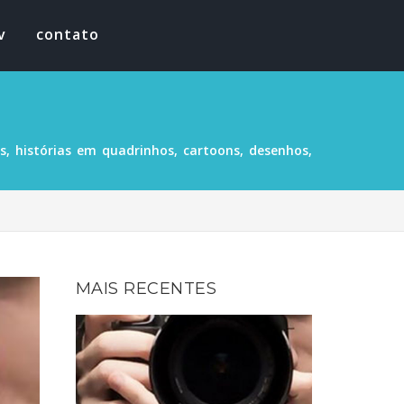
v
contato
, histórias em quadrinhos, cartoons, desenhos,
MAIS RECENTES