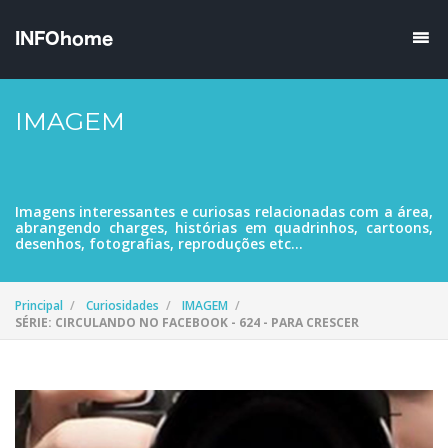
IMAGEM
Imagens interessantes e curiosas relacionadas com a área,
abrangendo charges, histórias em quadrinhos, cartoons,
desenhos, fotografias, reproduções etc...
Principal
Curiosidades
IMAGEM
SÉRIE: CIRCULANDO NO FACEBOOK - 624 - PARA CRESCER