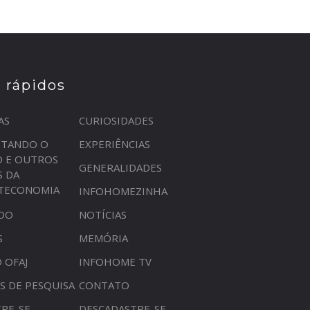
s rápidos
AS
CURIOSIDADES
STANDO O
EXPERIÊNCIAS
O E OUTROS
GENERALIDADES
S DA
OTECONOMIA
INFOHOMEZINHA
DO
NOTÍCIAS
S
MEMÓRIA
 OFAJ
INFOHOME TV
S DE PESQUISA
CONTATO
RE-SE
DESCADASTRE-SE