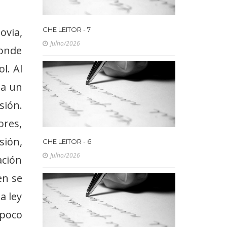
ovia,
CHE LEITOR - 7
Julho/2026
donde
l. Al
ia un
sión.
ores,
sión,
CHE LEITOR - 6
Julho/2026
ación
en se
a ley
 poco