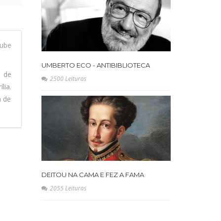
ube
UMBERTO ECO - ANTIBIBLIOTECA
l de
2500 Leituras
lia.
a de
DEITOU NA CAMA E FEZ A FAMA
2055 Leituras