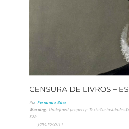
CENSURA DE LIVROS – E
Por
Fernando Báez
Warning
: Undefined property: TextoCuriosidade::
528
Janeiro/2011