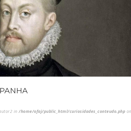
SPANHA
$autor2 in
/home/ofaj/public_html/curiosidades_conteudo.php
on