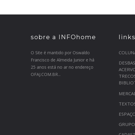
sobre a INFOhome
link
COLUN
O Site é mantido por Oswaldo
Francisco de Almeida Junior e há
DESBA
25 anos está no ar no endereço
ACERV
OFAJ.COM.BR...
TRECO
BIBLI
MERCA
TEXTO
ESPAÇO
GRUPO
CADAST