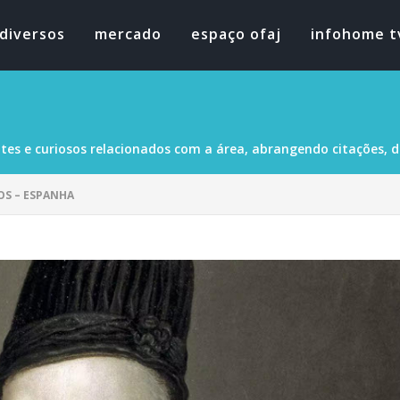
diversos
mercado
espaço ofaj
infohome t
tes e curiosos relacionados com a área, abrangendo citações, dad
OS – ESPANHA