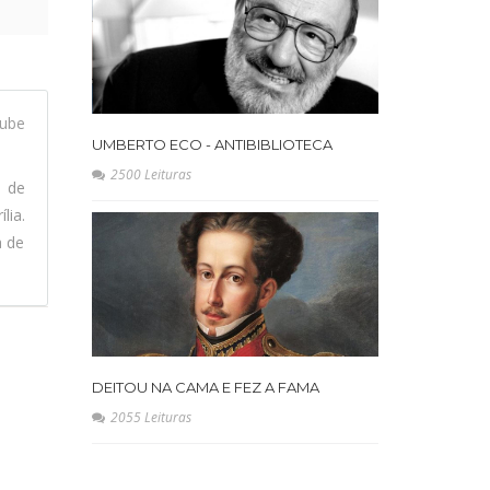
ube
UMBERTO ECO - ANTIBIBLIOTECA
2500 Leituras
l de
lia.
a de
DEITOU NA CAMA E FEZ A FAMA
2055 Leituras