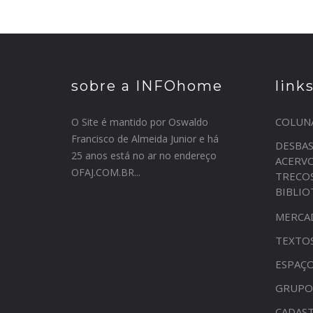
sobre a INFOhome
link
COLUN
O Site é mantido por Oswaldo
Francisco de Almeida Junior e há
DESBA
25 anos está no ar no endereço
ACERV
OFAJ.COM.BR...
TRECO
BIBLI
MERCA
TEXTO
ESPAÇO
GRUPO
CADAST