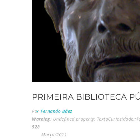
PRIMEIRA BIBLIOTECA 
Por
Fernando Báez
Warning
: Undefined property: TextoCuriosidade::
528
Março/2011