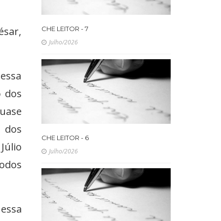
ésar,
CHE LEITOR - 7
Julho/2026
 essa
o dos
Quase
 dos
CHE LEITOR - 6
Júlio
Julho/2026
todos
 essa