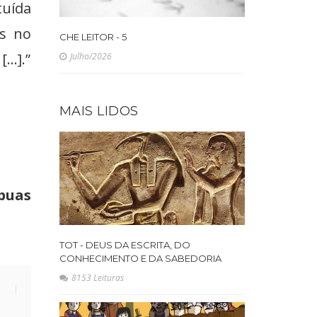
tuída
as no
CHE LEITOR - 5
..].”
Julho/2026
MAIS LIDOS
ábuas
TOT - DEUS DA ESCRITA, DO
CONHECIMENTO E DA SABEDORIA
8153 Leituras