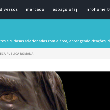
diversos
mercado
espaço ofaj
infohome t
tes e curiosos relacionados com a área, abrangendo citações, dad
TECA PÚBLICA ROMANA