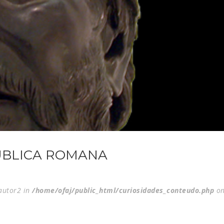
PÚBLICA ROMANA
$autor2 in
/home/ofaj/public_html/curiosidades_conteudo.php
on