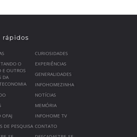
s rápidos
AS
CURIOSIDADES
STANDO O
EXPERIÊNCIAS
O E OUTROS
GENERALIDADES
S DA
OTECONOMIA
INFOHOMEZINHA
DO
NOTÍCIAS
S
MEMÓRIA
 OFAJ
INFOHOME TV
S DE PESQUISA
CONTATO
RE-SE
DESCADASTRE-SE