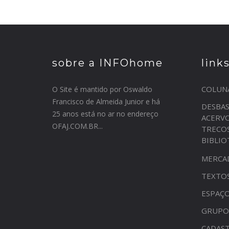
sobre a INFOhome
link
COLUN
O Site é mantido por Oswaldo
Francisco de Almeida Junior e há
DESBA
25 anos está no ar no endereço
ACERV
OFAJ.COM.BR...
TRECO
BIBLI
MERCA
TEXTO
ESPAÇO
GRUPO
CADAST