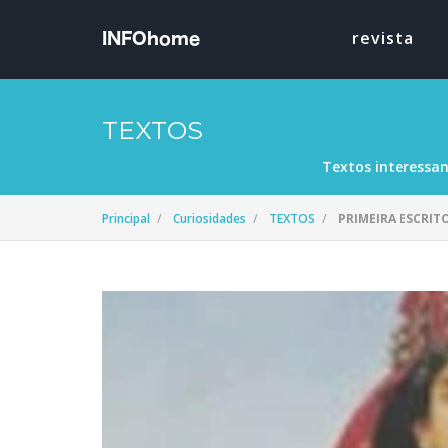
revista
TEXTOS
Textos interessan
Principal
Curiosidades
TEXTOS
PRIMEIRA ESCRIT