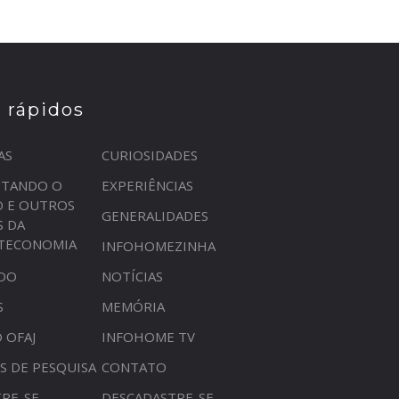
s rápidos
AS
CURIOSIDADES
STANDO O
EXPERIÊNCIAS
O E OUTROS
GENERALIDADES
S DA
OTECONOMIA
INFOHOMEZINHA
DO
NOTÍCIAS
S
MEMÓRIA
 OFAJ
INFOHOME TV
S DE PESQUISA
CONTATO
RE-SE
DESCADASTRE-SE