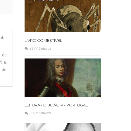
ube
LIVRO COMESTÍVEL
3977 Leituras
l de
lia.
a de
LEITURA - D. JOÃO V - PORTUGAL
3078 Leituras