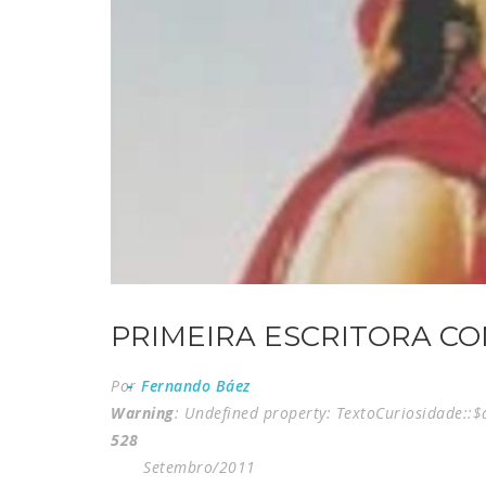
PRIMEIRA ESCRITORA C
Por
Fernando Báez
Warning
: Undefined property: TextoCuriosidade::
528
Setembro/2011