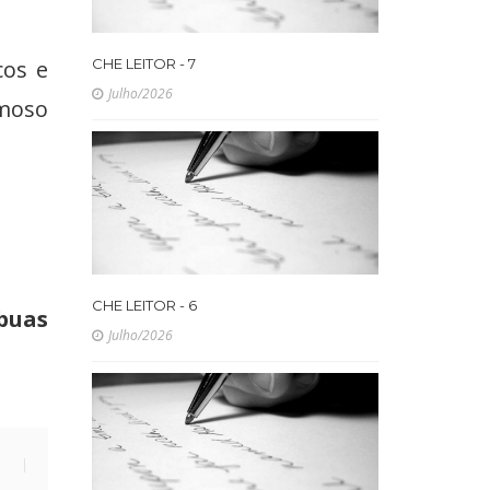
cos e
CHE LEITOR - 7
Julho/2026
amoso
CHE LEITOR - 6
ábuas
Julho/2026