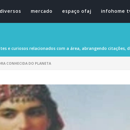
diversos
mercado
espaço ofaj
infohome t
tes e curiosos relacionados com a área, abrangendo citações, dad
ORA CONHECIDA DO PLANETA