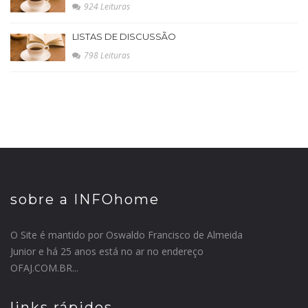
924 Leituras
LISTAS DE DISCUSSÃO
798 Leituras
sobre a INFOhome
O Site é mantido por Oswaldo Francisco de Almeida
Junior e há 25 anos está no ar no endereço
OFAJ.COM.BR...
links rápidos