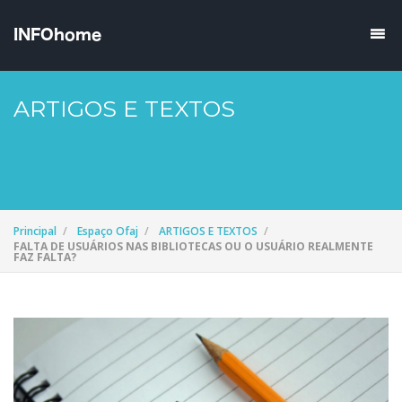
ARTIGOS E TEXTOS
Principal
Espaço Ofaj
ARTIGOS E TEXTOS
FALTA DE USUÁRIOS NAS BIBLIOTECAS OU O USUÁRIO REALMENTE
FAZ FALTA?