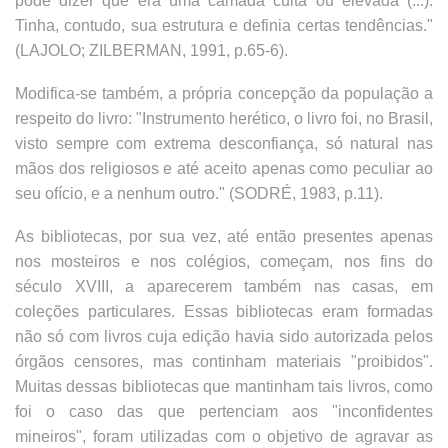
pode dizer que era uma camada culta ou elevada (...).
Tinha, contudo, sua estrutura e definia certas tendências."
(LAJOLO; ZILBERMAN, 1991, p.65-6).
Modifica-se também, a própria concepção da população a
respeito do livro: "Instrumento herético, o livro foi, no Brasil,
visto sempre com extrema desconfiança, só natural nas
mãos dos religiosos e até aceito apenas como peculiar ao
seu ofício, e a nenhum outro." (SODRÉ, 1983, p.11).
As bibliotecas, por sua vez, até então presentes apenas
nos mosteiros e nos colégios, começam, nos fins do
século XVIII, a aparecerem também nas casas, em
coleções particulares. Essas bibliotecas eram formadas
não só com livros cuja edição havia sido autorizada pelos
órgãos censores, mas continham materiais "proibidos".
Muitas dessas bibliotecas que mantinham tais livros, como
foi o caso das que pertenciam aos "inconfidentes
mineiros", foram utilizadas com o objetivo de agravar as