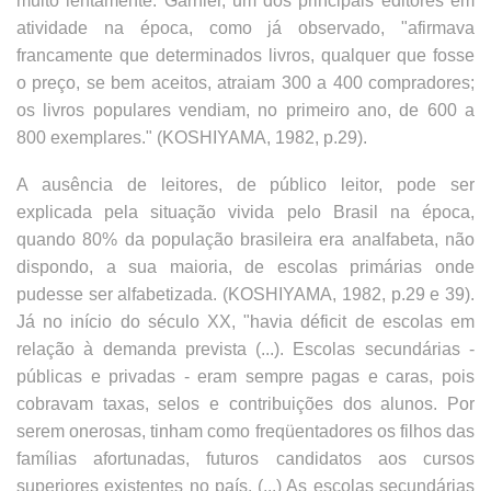
muito lentamente. Garnier, um dos principais editores em
atividade na época, como já observado, "afirmava
francamente que determinados livros, qualquer que fosse
o preço, se bem aceitos, atraiam 300 a 400 compradores;
os livros populares vendiam, no primeiro ano, de 600 a
800 exemplares." (KOSHIYAMA, 1982, p.29).
A ausência de leitores, de público leitor, pode ser
explicada pela situação vivida pelo Brasil na época,
quando 80% da população brasileira era analfabeta, não
dispondo, a sua maioria, de escolas primárias onde
pudesse ser alfabetizada. (KOSHIYAMA, 1982, p.29 e 39).
Já no início do século XX, "havia déficit de escolas em
relação à demanda prevista (...). Escolas secundárias -
públicas e privadas - eram sempre pagas e caras, pois
cobravam taxas, selos e contribuições dos alunos. Por
serem onerosas, tinham como freqüentadores os filhos das
famílias afortunadas, futuros candidatos aos cursos
superiores existentes no país. (...) As escolas secundárias