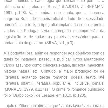
1808 "rubricou a carta régia que oficialmente permitia a
utilização de prelos no Brasil." (LAJOLO; ZILBERMAN,
1991, p.128). Vale lembrar, no entanto, que a imprensa
surge no Brasil de maneira oficial e fruto de necessidade
burocrática, isto é, a tipografia implantada com os prelos
vindos de Portugal seria empregada na impressão da
legislação e de todas os papéis necessários para o
andamento do governo. (SILVA, s.d., p.3).
A Tipografia Real além de responder aos objetivos com os
quais foi instalada, passou a publicar livros abrangendo
vários assuntos como ciências exatas, filosofia, medicina,
história natural etc. Contudo, a maior produção foi de
literatura, editando desde romance, poesia, teatro, até
literatura infantil, literatura popular e, inclusive, jornais.
(MORAES, 1979, p.117ss). O primeiro romance publicado
foi o "Diabo coxo", de Lesage, em 1810. (p.120).
Lajolo e Zilberman afirmam que "ventos favoráveis para os