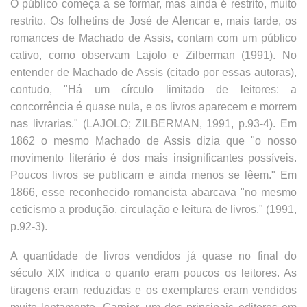
O público começa a se formar, mas ainda é restrito, muito
restrito. Os folhetins de José de Alencar e, mais tarde, os
romances de Machado de Assis, contam com um público
cativo, como observam Lajolo e Zilberman (1991). No
entender de Machado de Assis (citado por essas autoras),
contudo, "Há um círculo limitado de leitores: a
concorrência é quase nula, e os livros aparecem e morrem
nas livrarias." (LAJOLO; ZILBERMAN, 1991, p.93-4). Em
1862 o mesmo Machado de Assis dizia que "o nosso
movimento literário é dos mais insignificantes possíveis.
Poucos livros se publicam e ainda menos se lêem." Em
1866, esse reconhecido romancista abarcava "no mesmo
ceticismo a produção, circulação e leitura de livros." (1991,
p.92-3).
A quantidade de livros vendidos já quase no final do
século XIX indica o quanto eram poucos os leitores. As
tiragens eram reduzidas e os exemplares eram vendidos