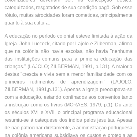
catequizados, resgatados de sua condição pagã. Sob esse
rótulo, muitas atrocidades foram cometidas, principalmente
quanto à sua cultura.
A educação no período colonial esteve limitada à ação da
Igreja. John Luccock, citado por Lajolo e Zilberman, afirma
que na colônia não havia escolas, não havia "nenhuma
das instituições comuns para a primeira educação das
crianças." (LAJOLO; ZILBERMAN, 1991, p.131). A maioria
destas "crescia e vivia sem a menor familiaridade com os
primeiros rudimentos de aprendizagem." (LAJOLO;
ZILBERMAN, 1991,p.131). Apenas a Igreja preocupava-se
com a educação, estando confinados aos conventos tanto
a instrução como os livros (MORAES, 1979, p.1). Durante
os séculos XVI e XVII, o principal programa educacional
resumiu-se à catequese dos índios pelos jesuítas. Apesar
de não patrocinar diretamente, a administração portuguesa
na colônia americana subsidiava os custos e protegia as