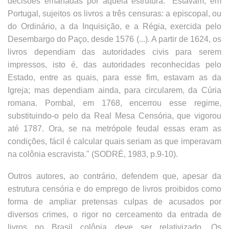
decisões emanadas por aquela estrutura. "Estavam, em
Portugal, sujeitos os livros a três censuras: a episcopal, ou
do Ordinário, a da Inquisição, e a Régia, exercida pelo
Desembargo do Paço, desde 1576 (...). A partir de 1624, os
livros dependiam das autoridades civis para serem
impressos, isto é, das autoridades reconhecidas pelo
Estado, entre as quais, para esse fim, estavam as da
Igreja; mas dependiam ainda, para circularem, da Cúria
romana. Pombal, em 1768, encerrou esse regime,
substituindo-o pelo da Real Mesa Censória, que vigorou
até 1787. Ora, se na metrópole feudal essas eram as
condições, fácil é calcular quais seriam as que imperavam
na colônia escravista." (SODRÉ, 1983, p.9-10).
Outros autores, ao contrário, defendem que, apesar da
estrutura censória e do emprego de livros proibidos como
forma de ampliar pretensas culpas de acusados por
diversos crimes, o rigor no cerceamento da entrada de
livros no Brasil colônia deve ser relativizado. Os