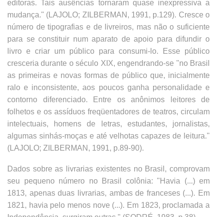
editoras. Tais ausências tornaram quase inexpressiva a
mudança." (LAJOLO; ZILBERMAN, 1991, p.129). Cresce o
número de tipografias e de livreiros, mas não o suficiente
para se constituir num aparato de apoio para difundir o
livro e criar um público para consumi-lo. Esse público
cresceria durante o século XIX, engendrando-se "no Brasil
as primeiras e novas formas de público que, inicialmente
ralo e inconsistente, aos poucos ganha personalidade e
contorno diferenciado. Entre os anônimos leitores de
folhetos e os assíduos freqüentadores de teatros, circulam
intelectuais, homens de letras, estudantes, jornalistas,
algumas sinhás-moças e até velhotas capazes de leitura."
(LAJOLO; ZILBERMAN, 1991, p.89-90).
Dados sobre as livrarias existentes no Brasil, comprovam
seu pequeno número no Brasil colônia: "Havia (...) em
1813, apenas duas livrarias, ambas de franceses (...). Em
1821, havia pelo menos nove (...). Em 1823, proclamada a