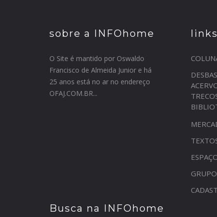
sobre a INFOhome
link
COLUN
O Site é mantido por Oswaldo
Francisco de Almeida Junior e há
DESBA
25 anos está no ar no endereço
ACERV
OFAJ.COM.BR...
TRECO
BIBLI
MERCA
TEXTO
ESPAÇO
GRUPO
CADAST
Busca na INFOhome