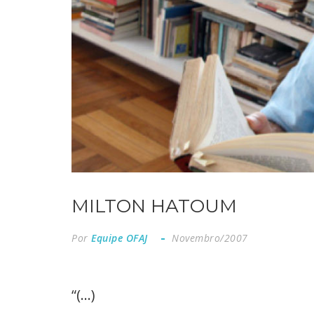
MILTON HATOUM
Por
Equipe OFAJ
Novembro/2007
“(...)