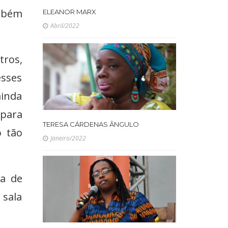
ambém
ELEANOR MARX
Abril/2022
tros,
esses
ainda
epara
TERESA CÁRDENAS ÂNGULO
o tão
Janeiro/2022
ra de
 sala