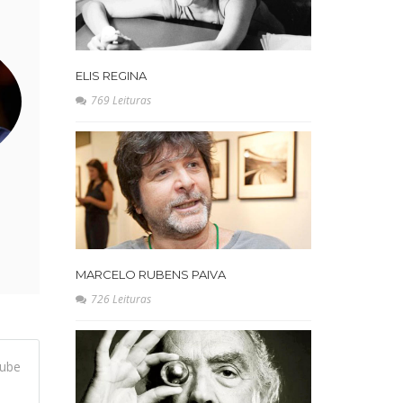
ELIS REGINA
769 Leituras
MARCELO RUBENS PAIVA
726 Leituras
ube