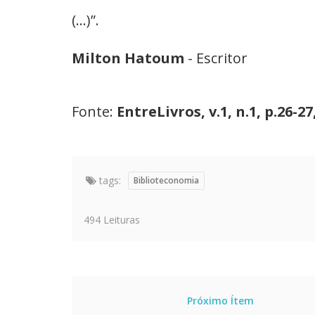
(...)”.
Milton Hatoum
- Escritor
Fonte:
EntreLivros, v.1, n.1, p.26-2
tags:
Biblioteconomia
494 Leituras
Próximo Ítem