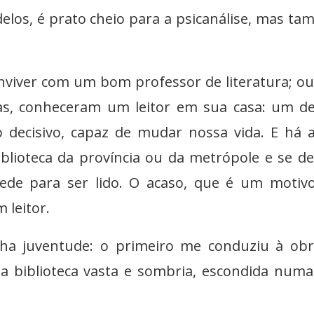
elos, é prato cheio para a psicanálise, mas t
nviver com um bom professor de literatura; ou
as, conheceram um leitor em sua casa: um d
o decisivo, capaz de mudar nossa vida. E há 
blioteca da província ou da metrópole e se d
ede para ser lido. O acaso, que é um motiv
 leitor.
nha juventude: o primeiro me conduziu à ob
 biblioteca vasta e sombria, escondida numa