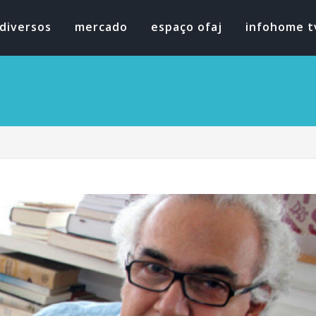
diversos
mercado
espaço ofaj
infohome t