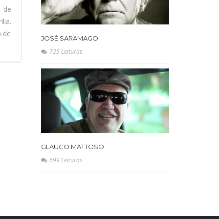
l de
lia.
a de
JOSÉ SARAMAGO
725 Leituras
GLAUCO MATTOSO
699 Leituras