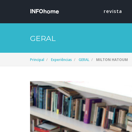
revista
GERAL
Principal
Experiências
GERAL
MILTON HATOUM