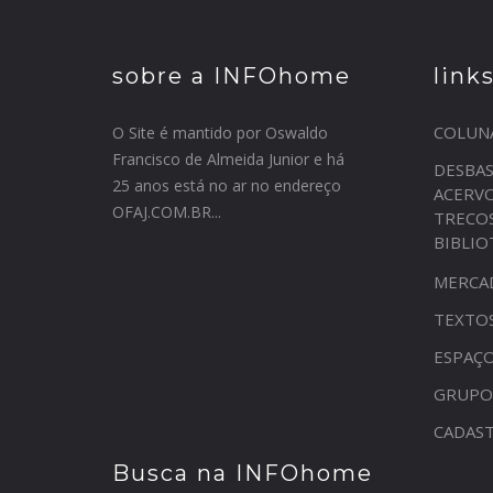
sobre a INFOhome
link
COLUN
O Site é mantido por Oswaldo
Francisco de Almeida Junior e há
DESBA
25 anos está no ar no endereço
ACERV
OFAJ.COM.BR...
TRECO
BIBLI
MERCA
TEXTO
ESPAÇO
GRUPO
CADAST
Busca na INFOhome