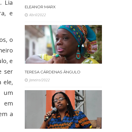
. Lia
ELEANOR MARX
ra, e
Abril/2022
os, o
meiro
lo, e
e ser
TERESA CÁRDENAS ÂNGULO
Janeiro/2022
 ele,
a um
o em
em a