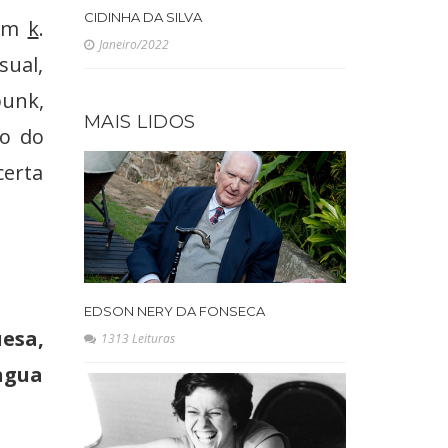
CIDINHA DA SILVA
com
k
.
Janeiro/2022
ual,
punk,
MAIS LIDOS
io do
certa
EDSON NERY DA FONSECA
esa,
1313 Leituras
íngua