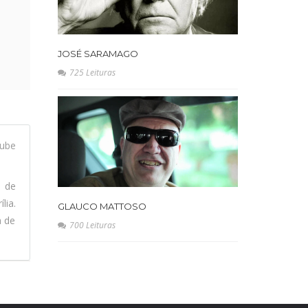
JOSÉ SARAMAGO
725 Leituras
ube
l de
lia.
GLAUCO MATTOSO
a de
700 Leituras