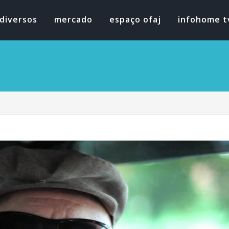
diversos
mercado
espaço ofaj
infohome t