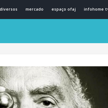
diversos
mercado
espaço ofaj
infohome t