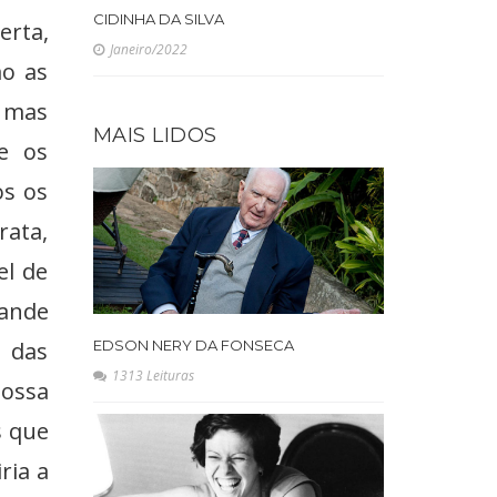
CIDINHA DA SILVA
erta,
Janeiro/2022
mo as
 mas
MAIS LIDOS
 e os
os os
rata,
l de
rande
EDSON NERY DA FONSECA
o das
1313 Leituras
nossa
s que
ria a