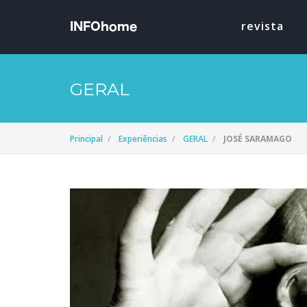
revista
GERAL
Principal
Experiências
GERAL
JOSÉ SARAMAGO