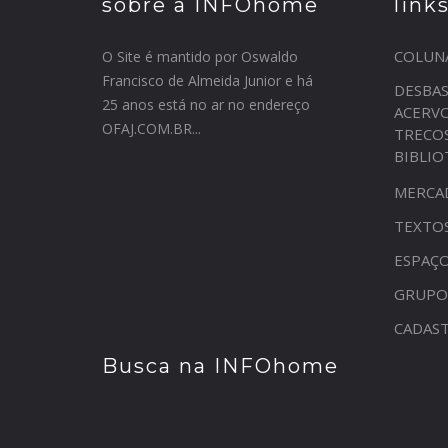
sobre a INFOhome
link
COLUN
O Site é mantido por Oswaldo
Francisco de Almeida Junior e há
DESBA
25 anos está no ar no endereço
ACERV
OFAJ.COM.BR...
TRECO
BIBLI
MERCA
TEXTO
ESPAÇO
GRUPO
CADAST
Busca na INFOhome