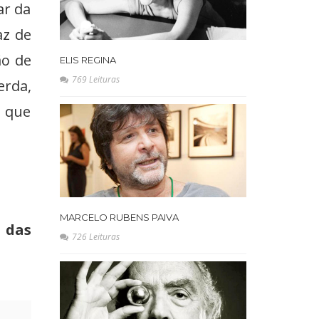
ar da
az de
ão de
ELIS REGINA
769 Leituras
erda,
, que
MARCELO RUBENS PAIVA
 das
726 Leituras