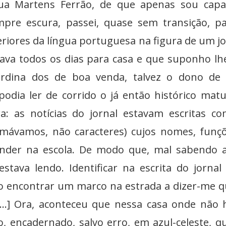
Rua Martens Ferrão, de que apenas sou capa
pre escura, passei, quase sem transição, p
riores da língua portuguesa na figura de um jo
vava todos os dias para casa e que suponho lh
ardina dos de boa venda, talvez o dono de
 podia ler de corrido o já então histórico matu
: as notícias do jornal estavam escritas c
amávamos, não caracteres) cujos nomes, funç
nder na escola. De modo que, mal sabendo 
estava lendo. Identificar na escrita do jorna
o encontrar um marco na estrada a dizer-me q
...] Ora, aconteceu que nessa casa onde não 
so, encadernado, salvo erro, em azul-celeste, q