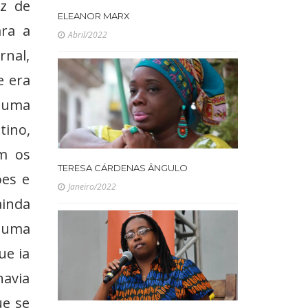
z de
ELEANOR MARX
ara a
Abril/2022
rnal,
e era
 uma
tino,
om os
TERESA CÁRDENAS ÂNGULO
ões e
Janeiro/2022
ainda
l uma
ue ia
havia
ue se