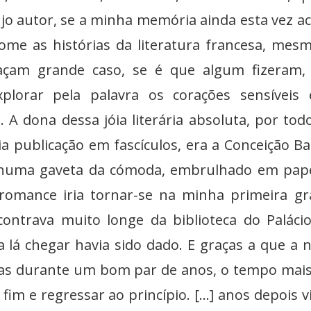
jo autor, se a minha memória ainda esta vez ac
ome as histórias da literatura francesa, mes
façam grande caso, se é que algum fizeram,
plorar pela palavra os corações sensíveis
A dona dessa jóia literária absoluta, por tod
a publicação em fascículos, era a Conceição Ba
numa gaveta da cómoda, embrulhado em pape
e romance iria tornar-se na minha primeira g
contrava muito longe da biblioteca do Paláci
 lá chegar havia sido dado. E graças a que a 
ntas durante um bom par de anos, o tempo mai
im e regressar ao princípio. [...] anos depois vi