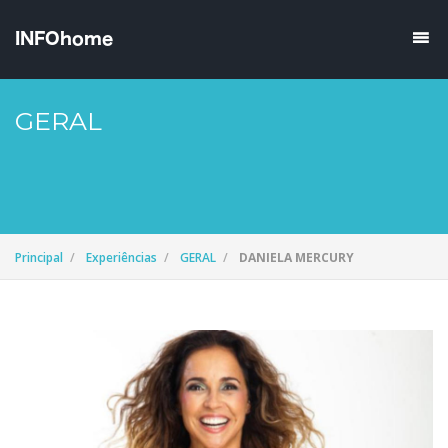
GERAL
Principal
Experiências
GERAL
DANIELA MERCURY