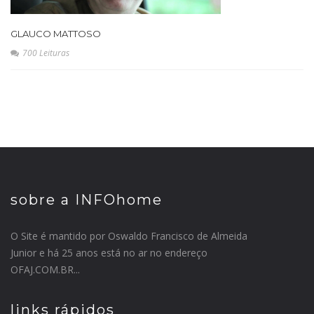
GLAUCO MATTOSO
700 Leituras
sobre a INFOhome
O Site é mantido por Oswaldo Francisco de Almeida
Junior e há 25 anos está no ar no endereço
OFAJ.COM.BR...
links rápidos