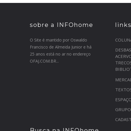
sobre a INFOhome
link
COLUN
O Site é mantido por Oswaldo
Francisco de Almeida Junior e há
DESBA
25 anos está no ar no endereço
ACERV
OFAJ.COM.BR...
TRECO
BIBLI
MERCA
TEXTO
ESPAÇO
GRUPO
CADAST
Busca na INFOhome