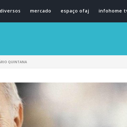
diversos
mercado
espaço ofaj
infohome t
ÁRIO QUINTANA