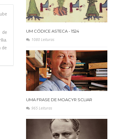
ube
UM CÓDICE ASTECA - 1524
l de
lia.
1080 Leituras
a de
UMA FRASE DE MOACYR SCLIAR
965 Leituras