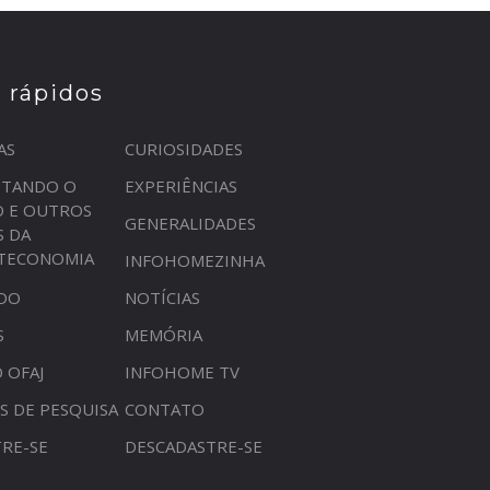
s rápidos
AS
CURIOSIDADES
STANDO O
EXPERIÊNCIAS
O E OUTROS
GENERALIDADES
S DA
OTECONOMIA
INFOHOMEZINHA
DO
NOTÍCIAS
S
MEMÓRIA
 OFAJ
INFOHOME TV
S DE PESQUISA
CONTATO
RE-SE
DESCADASTRE-SE