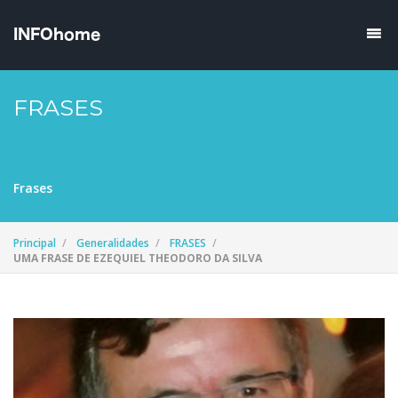
FRASES
Frases
Principal
Generalidades
FRASES
UMA FRASE DE EZEQUIEL THEODORO DA SILVA