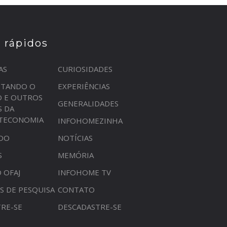
s rápidos
AS
CURIOSIDADES
STANDO O
EXPERIÊNCIAS
O E OUTROS
GENERALIDADES
S DA
OTECONOMIA
INFOHOMEZINHA
DO
NOTÍCIAS
S
MEMÓRIA
 OFAJ
INFOHOME TV
S DE PESQUISA
CONTATO
RE-SE
DESCADASTRE-SE