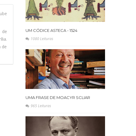
ube
UM CÓDICE ASTECA - 1524
l de
lia.
1080 Leituras
a de
UMA FRASE DE MOACYR SCLIAR
965 Leituras