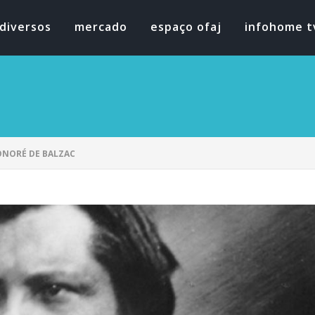
diversos
mercado
espaço ofaj
infohome t
ONORÉ DE BALZAC