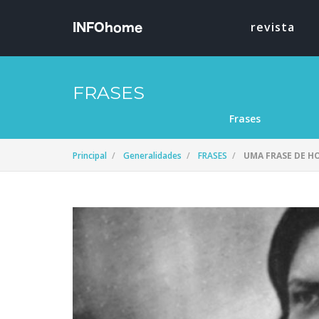
revista
FRASES
Frases
Principal
Generalidades
FRASES
UMA FRASE DE H