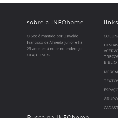
sobre a INFOhome
link
COLUN
O Site é mantido por Oswaldo
Francisco de Almeida Junior e há
DESBA
25 anos está no ar no endereço
ACERV
OFAJ.COM.BR...
TRECO
BIBLI
MERCA
TEXTO
ESPAÇO
GRUPO
CADAST
Busca na INFOhome