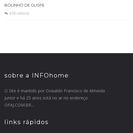
BOLINHO DE GUSPE
638 Leituras
sobre a INFOhome
O Site é mantido por Oswaldo Francisco de Almeida
Junior e há 25 anos está no ar no endereço
OFAJ.COM.BR...
links rápidos