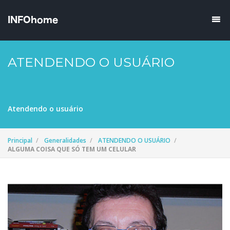
ATENDENDO O USUÁRIO
Atendendo o usuário
Principal
Generalidades
ATENDENDO O USUÁRIO
ALGUMA COISA QUE SÓ TEM UM CELULAR